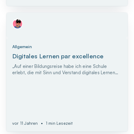
Allgemein
Digitales Lernen par excellence
„Auf einer Bildungsreise habe ich eine Schule
erlebt, die mit Sinn und Verstand digitales Lernen
integriert: das Sydney Centre for Innovation in
Learning, kurz SCIL. Durch ein umfassendes
Lernprogramm und Methoden, die Kinder
motivieren anstatt zu frustrieren, schafft diese
Schule eine Atmosphäre...
vor 11 Jahren
•
1 min Lesezeit