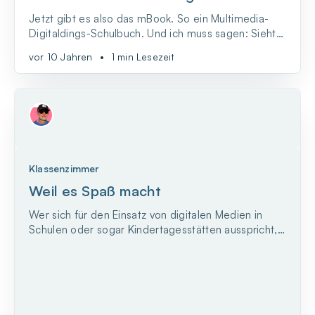
Jetzt gibt es also das mBook. So ein Multimedia-
Digitaldings-Schulbuch. Und ich muss sagen: Sieht
doch ganz gut aus. Läuft im Browser und kann also
vor 10 Jahren
•
1 min Lesezeit
mit allen möglichen Geräten durchgeblättert
werden. Nutzt, was das Internet so hergibt. Und
man kann quasi auch drinrumkritzeln.
Klassenzimmer
Weil es Spaß macht
Wer sich für den Einsatz von digitalen Medien in
Schulen oder sogar Kindertagesstätten ausspricht,
muss in der Regel viel Überzeugungsarbeit leisten
und sein Ansinnen gut begründen.