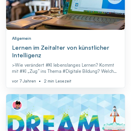
Allgemein
Lernen im Zeitalter von künstlicher
Intelligenz
>Wie verändert #KI lebenslanges Lernen? Kommt
mit #KI „Zug” ins Thema #Digitale Bildung? Welche
Kompetenzen benötigen wir im Zeitalter von #KI?
vor 7 Jahren
•
2 min Lesezeit
Wieviel #KI kann Bildung vertragen? Viele Fragen,
denen ich gemeinsam mit all den Teilnehmenden an
Vorträgen und Workshops in den letzten Monaten
nachgeg...