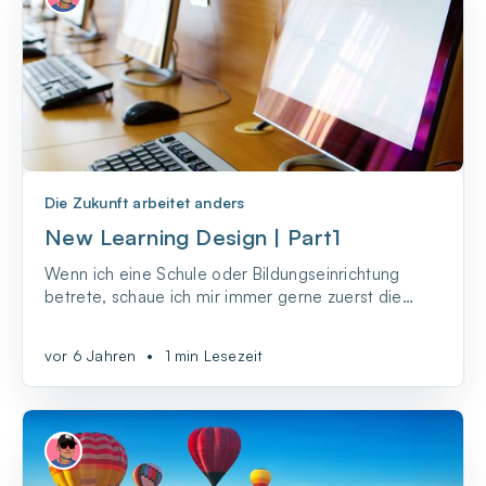
Die Zukunft arbeitet anders
New Learning Design | Part1
Wenn ich eine Schule oder Bildungseinrichtung
betrete, schaue ich mir immer gerne zuerst die
Lernräume an, denn diese sagen viel mehr über die
Qualität des Lernens aus als man glaubt. Und
vor 6 Jahren
•
1 min Lesezeit
Technologie kann in ganz unterschiedlichen Formen
eine Rolle spielen.