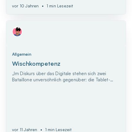
vor 10 Jahren
•
1 min Lesezeit
Allgemein
Wischkompetenz
„Im Diskurs über das Digitale stehen sich zwei
Bataillone unversöhnlich gegenüber: die Tablet-
Ablehner und -verweigerer, die Digital-Skeptiker
und Nicht-Haben-Woller auf der einen Seite. Und
die Netzfans und -anhänger, die Gesundbeter und
Schönredner auf der anderen Seite."
vor 11 Jahren
•
1 min Lesezeit