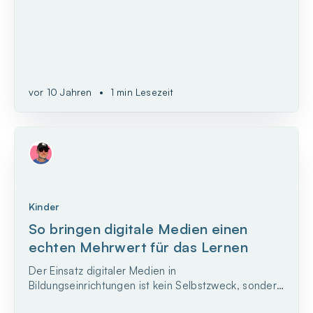
suggeriert, dass er den Digitalpakt kommentiere.
Der Digitalpakt des Bundesbildungsministeriums hat
das Ziel, die digitale Ausstattung in den deutschen
Sch...
vor 10 Jahren
•
1 min Lesezeit
Kinder
So bringen digitale Medien einen
echten Mehrwert für das Lernen
Der Einsatz digitaler Medien in
Bildungseinrichtungen ist kein Selbstzweck, sondern
muss einen echten Mehrwert bieten. Dieser