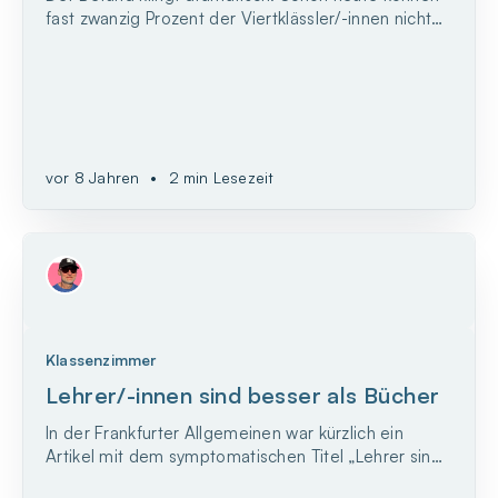
fast zwanzig Prozent der Viertklässler/-innen nicht
richtig lesen. Der Förderbedarf ist immens. Vor
diesem Hintergrund stellt sich die Frage, ob
Programmieren als Schulfach überhaupt zielführend
ist.
vor 8 Jahren
•
2 min Lesezeit
Klassenzimmer
Lehrer/-innen sind besser als Bücher
In der Frankfurter Allgemeinen war kürzlich ein
Artikel mit dem symptomatischen Titel „Lehrer sind
besser als Computer“ zu lesen. Der Artikel