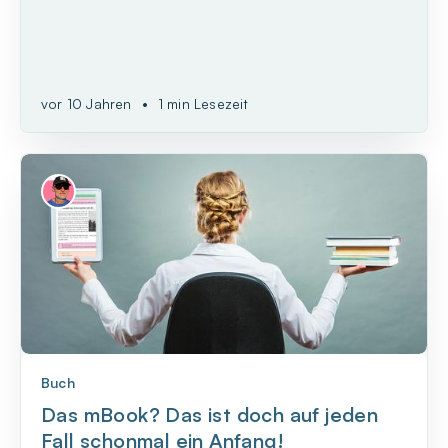
Mehrwert ist entscheidend, denn für
Bildungseinrichtungen kommt es darauf an, dass
das Lernen mit digitalen Medien tatsächlich einen
wesentlichen Vorteil bietet gegenüber...
vor 10 Jahren
•
1 min Lesezeit
Buch
Das mBook? Das ist doch auf jeden
Fall schonmal ein Anfang!