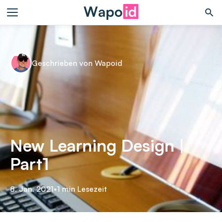
Geschrieben von Wapoid
New Learning Design |
Part1
8. Jan. 2021
•
1 min Lesezeit