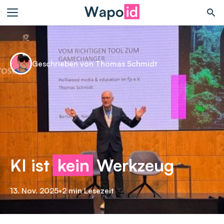
Geschrieben von Thomas Schmidt
KI ist
kein
Werkzeug
13. Nov. 2025
•
2 min Lesezeit