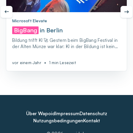
Microsoft Elevate
BigBang
in Berlin
Bildung trifft KI 🚀 Gestern beim BigBang Festival in
der Alten Münze war klar: KI in der Bildung ist kein
Nischenthema mehr, sondern zieht viele an.
vor einem Jahr
•
1 min Lesezeit
Über Wapoid
Impressum
Datenschutz
Nutzungsbedingungen
Kontakt