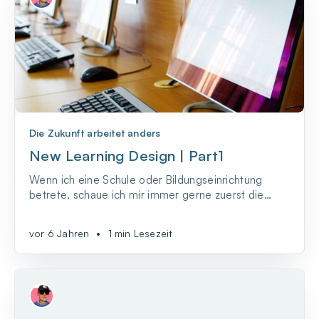
Die Zukunft arbeitet anders
New Learning Design | Part1
Wenn ich eine Schule oder Bildungseinrichtung
betrete, schaue ich mir immer gerne zuerst die
Lernräume an, denn diese sagen viel mehr über die
Qualität des Lernens aus als man glaubt. Und
vor 6 Jahren
•
1 min Lesezeit
Technologie kann in ganz unterschiedlichen Formen
eine Rolle spielen.