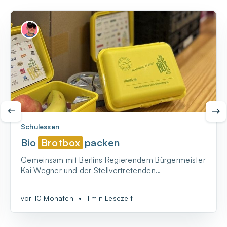
Schulessen
Bio
Brotbox
packen
Gemeinsam mit Berlins Regierendem Bürgermeister
Kai Wegner und der Stellvertretenden
Bürgermeisterin Franziska Giffey - BIO-BrotBox
packen!
vor 10 Monaten
•
1 min Lesezeit