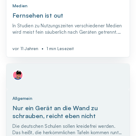
Medien
Fernsehen ist out
In Studien zu Nutzungszeiten verschiedener Medien
wird meist fein säuberlich nach Geräten getrennt.
Auf der einen Seite stehen klassische Printmedien,
dann Radio und Fernsehen und auf der anderen
vor 11 Jahren
•
1 min Lesezeit
Seite die neuen Medien wie Computer und
Smartphone.
Allgemein
Nur ein Gerät an die Wand zu
schrauben, reicht eben nicht
Die deutschen Schulen sollen kreidefrei werden.
Das heißt, die herkömmlichen Tafeln kommen runter