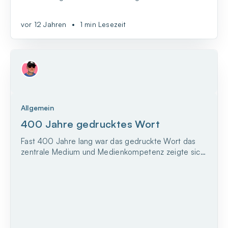
Halse raus. Ständig wird Eltern vorgebetet, dass sie
ihre Kinder beschützen müssen vor den Gefahren
vor 12 Jahren
•
1 min Lesezeit
des Internets und den schädlichen Einflüssen der
diversen Bildschirmmedien.
Allgemein
400 Jahre gedrucktes Wort
Fast 400 Jahre lang war das gedruckte Wort das
zentrale Medium und Medienkompetenz zeigte sich
in seiner Verwendung. Doch dann kamen immer
neue Medien hinzu und problematisierten diese
Verwendung. Darüber kann und muss man also neu
nachdenken.