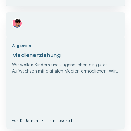
Allgemein
Medienerziehung
Wir wollen Kindern und Jugendlichen ein gutes
Aufwachsen mit digitalen Medien ermöglichen. Wir
unterstützen die Medienerziehung in Familien mit
Informationen und Beratung, mit der Förderung von
altersgerechten Medienumgebungen und mit der
Entwicklung und Umsetzung eines kohärenten und
zeitgemäßen...
vor 12 Jahren
•
1 min Lesezeit