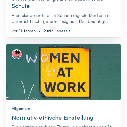
Schule
Hierzulande sieht es in Sachen digitale Medien im
Unterricht nicht gerade rosig aus. Das bestätigt
auch die ICILS-Studie: Demnach liegen deutsche
vor 11 Jahren
•
2 min Lesezeit
Achtklässler im internationalen Vergleich, was den
kompetenten Umgang mit digitalen Medien angeht,
lediglich im Mittelfeld. Und bei der Nutzung von
Com...
Allgemein
Normativ-ethische Einstellung