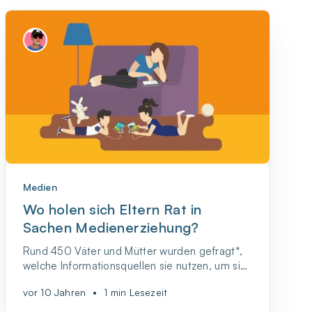
Medien
Wo holen sich Eltern Rat in
Sachen Medienerziehung?
Rund 450 Väter und Mütter wurden gefragt*,
welche Informationsquellen sie nutzen, um sich
Rat für die Medienerziehung ihrer Kinder zu
vor 10 Jahren
•
1 min Lesezeit
suchen.