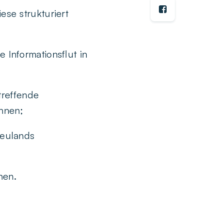
se strukturiert
Informationsflut in
reffende
nnen;
Neulands
nen.