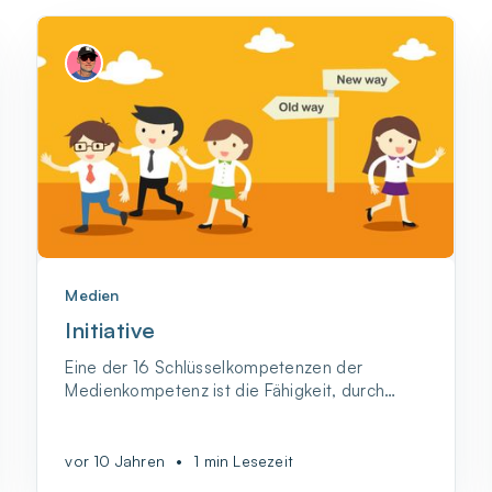
Medien
Initiative
Eine der 16 Schlüsselkompetenzen der
Medienkompetenz ist die Fähigkeit, durch
persönliches Engagement und eigene Aktivität
Veränderungen zu bewirken und neue Wege
zu beschreiten.
vor 10 Jahren
•
1 min Lesezeit