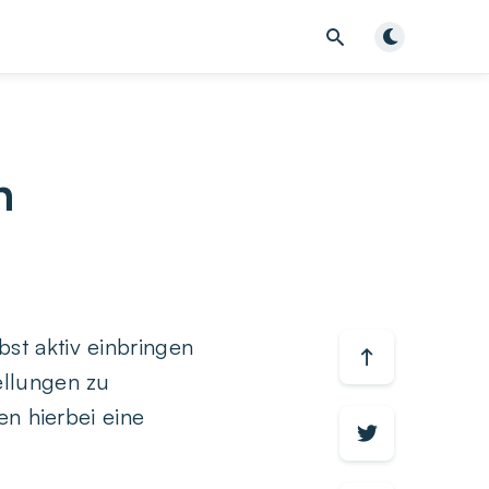
Dunklen Modu
n
st aktiv einbringen
ellungen zu
en hierbei eine