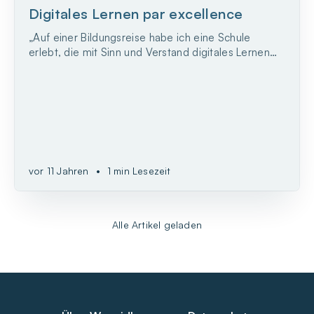
Digitales Lernen par excellence
„Auf einer Bildungsreise habe ich eine Schule
erlebt, die mit Sinn und Verstand digitales Lernen
integriert: das Sydney Centre for Innovation in
Learning, kurz SCIL. Durch ein umfassendes
Lernprogramm und Methoden, die Kinder
motivieren anstatt zu frustrieren, schafft diese
Schule eine Atmosphäre...
vor 11 Jahren
•
1 min Lesezeit
Alle Artikel geladen