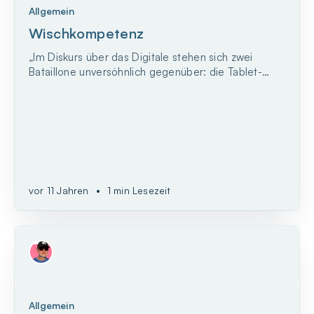
Allgemein
Wischkompetenz
„Im Diskurs über das Digitale stehen sich zwei
Bataillone unversöhnlich gegenüber: die Tablet-
Ablehner und -verweigerer, die Digital-Skeptiker
und Nicht-Haben-Woller auf der einen Seite. Und
die Netzfans und -anhänger, die Gesundbeter und
Schönredner auf der anderen Seite."
vor 11 Jahren
•
1 min Lesezeit
Allgemein