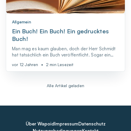
Allgemein
Ein Buch! Ein Buch! Ein gedrucktes
Buch!
Man mag es kaum glauben, doch der Herr Schmidt
hat tatsächlich ein Buch veröffentlicht. Sogar ein
richtiges Buch. Auf Papier! Und zwar über
vor 12 Jahren
•
2 min Lesezeit
Medienkompetenz. Hut ab, Herr Schmidt. Und das
sage ich nicht nur, weil ich auch ein paarmal darin
erwähnt werde, sondern weil der Ansatz des
Buches ganz sch...
Alle Artikel geladen
Über Wapoid
Impressum
Datenschutz
Nutzungsbedingungen
Kontakt