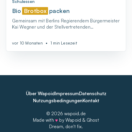
Schulessen
Bio
Brotbox
packen
Gemeinsam mit Berlins Regierendem Bürgermeister
Kai Wegner und der Stellvertretenden
Bürgermeisterin Franziska Giffey - BIO-BrotBox
packen!
vor 10 Monaten
•
1 min Lesezeit
Über Wapoid
Impressum
Datenschutz
Nutzungsbedingungen
Kontakt
© 2026 wapoid.de
Made with
♥
by Wapoid & Ghost
Dream, don't fix.