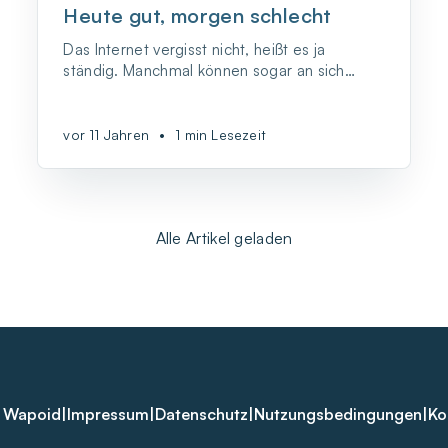
Heute gut, morgen schlecht
Das Internet vergisst nicht, heißt es ja
ständig. Manchmal können sogar an sich
kluge Handlungen Jahre später unerwünschte
Folgen nach sich ziehen. So geschehen
beispielsweise bei einem jungen Mann, der
vor 11 Jahren
•
1 min Lesezeit
sich nach seiner Berufsausbildung mit Bild
und allem Pipapo bei einem sozialen
Netzwerk für be...
Alle Artikel geladen
 Wapoid
|
Impressum
|
Datenschutz
|
Nutzungsbedingungen
|
Ko