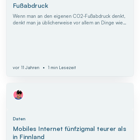
Fußabdruck
Wenn man an den eigenen CO2-Fußabdruck denkt,
denkt man ja üblicherweise vor allem an Dinge wie
Autofahren, Flugreise, Stromverbrauch oder
regionale Produkte. – Aber nicht so richtig an E-
Mails und Google-Suchanfragen, oder? Also ich
zumindest nicht.
vor 11 Jahren
•
1 min Lesezeit
Daten
Mobiles Internet fünfzigmal teurer als
in Finnland