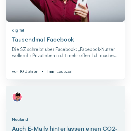
digital
Tausendmal Facebook
Die SZ schreibt über Facebook: „Facebook-Nutzer
wollen ihr Privatleben nicht mehr öffentlich machen.
[…] All die Babybilder, Hochzeitsfotos und
anderweitige Erfolgsbeweise, bei denen man schon
vor 10 Jahren
•
1 min Lesezeit
fast automatisch auf ‚Gefällt mir‘ klickt – 21 Prozent
weniger wurden im vergangenen Jahr auf Facebook
v...
Neuland
Auch E-Mails hinterlassen einen CO2-