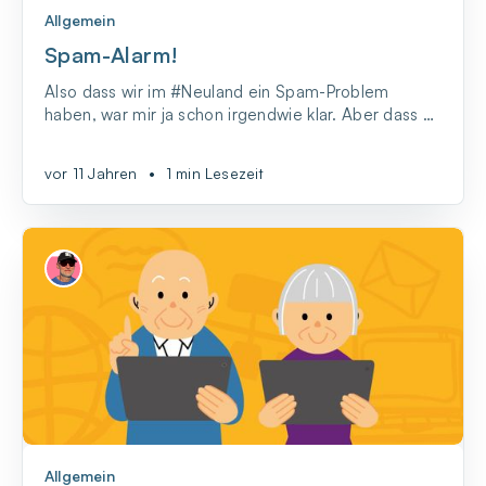
Allgemein
Spam-Alarm!
Also dass wir im #Neuland ein Spam-Problem
haben, war mir ja schon irgendwie klar. Aber dass es
sich bei mehr als 50 (!) Prozent des gesamten E-
Mail-Verkehrs um Spammails handelt, das hatte ich
vor 11 Jahren
•
1 min Lesezeit
so jetzt doch nicht auf dem Schirm.
Allgemein