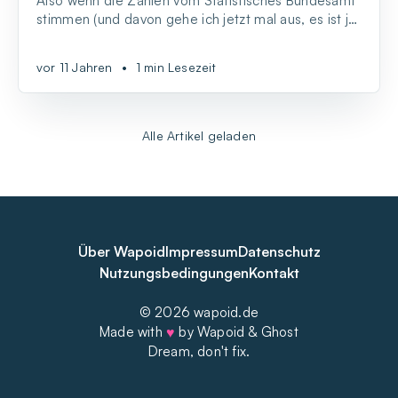
Also wenn die Zahlen vom Statistisches Bundesamt
stimmen (und davon gehe ich jetzt mal aus, es ist ja
schließlich das Statistische Bundesamt), dann
müssen wir uns bald einen neuen Namen für das
vor 11 Jahren
•
1 min Lesezeit
#Neuland ausdenken.
Alle Artikel geladen
Über Wapoid
Impressum
Datenschutz
Nutzungsbedingungen
Kontakt
© 2026 wapoid.de
Made with
♥
by Wapoid & Ghost
Dream, don't fix.