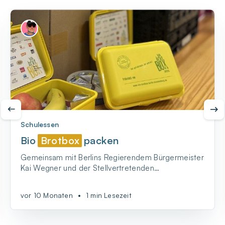
Schulessen
Bio
Brotbox
packen
Gemeinsam mit Berlins Regierendem Bürgermeister
Kai Wegner und der Stellvertretenden
Bürgermeisterin Franziska Giffey - BIO-BrotBox
packen!
vor 10 Monaten
•
1 min Lesezeit