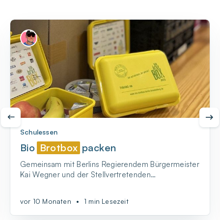
Schulessen
Bio
Brotbox
packen
Gemeinsam mit Berlins Regierendem Bürgermeister
Kai Wegner und der Stellvertretenden
Bürgermeisterin Franziska Giffey - BIO-BrotBox
packen!
vor 10 Monaten
•
1 min Lesezeit