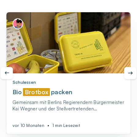
Schulessen
Bio
Brotbox
packen
Gemeinsam mit Berlins Regierendem Bürgermeister
Kai Wegner und der Stellvertretenden
Bürgermeisterin Franziska Giffey - BIO-BrotBox
packen!
vor 10 Monaten
•
1 min Lesezeit