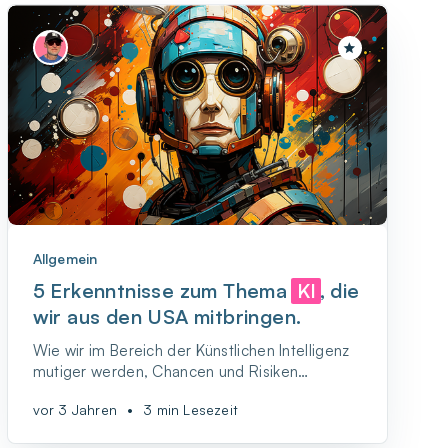
Allgemein
5 Erkenntnisse zum Thema
KI
, die
wir aus den USA mitbringen.
Wie wir im Bereich der Künstlichen Intelligenz
mutiger werden, Chancen und Risiken
gleichermaßen im Blick halten und Lernen
vor 3 Jahren
•
3 min Lesezeit
nachhaltig voranbringen.