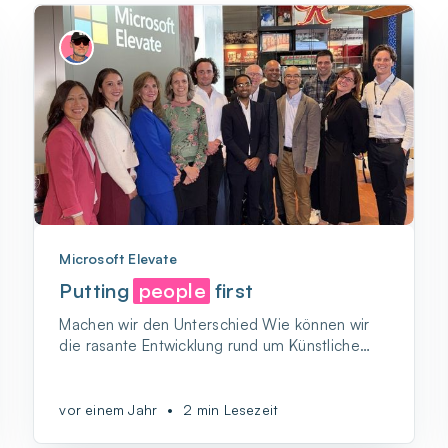
Microsoft Elevate
Putting
people
first
Machen wir den Unterschied Wie können wir
die rasante Entwicklung rund um Künstliche
Intelligenz mit dem deutlich langsameren Takt
unseres Bildungssystems so in Einklang
bringen, dass…
vor einem Jahr
•
2 min Lesezeit