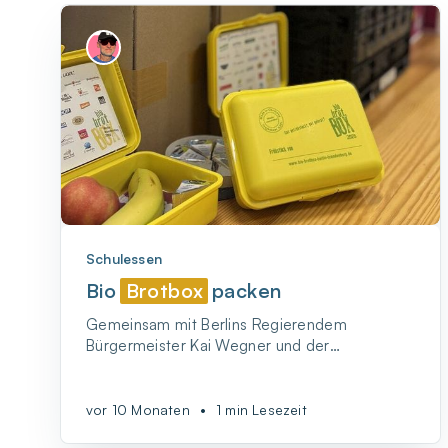
Schulessen
Bio
Brotbox
packen
Gemeinsam mit Berlins Regierendem
Bürgermeister Kai Wegner und der
Stellvertretenden Bürgermeisterin Franziska
Giffey - BIO-BrotBox packen!
vor 10 Monaten
•
1 min Lesezeit