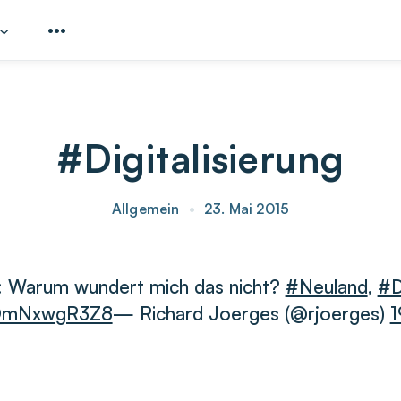
#Digitalisierung
Allgemein
•
23. Mai 2015
h: Warum wundert mich das nicht?
#Neuland
,
#D
m/DmNxwgR3Z8
— Richard Joerges (@rjoerges)
1