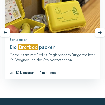
Schulessen
Bio
Brotbox
packen
Gemeinsam mit Berlins Regierendem Bürgermeister
Kai Wegner und der Stellvertretenden
Bürgermeisterin Franziska Giffey - BIO-BrotBox
packen!
vor 10 Monaten
•
1 min Lesezeit