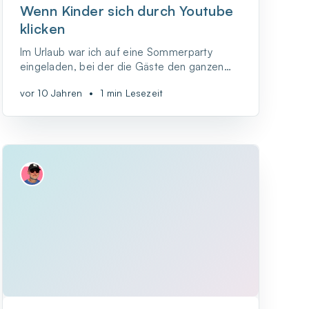
Wenn Kinder sich durch Youtube
klicken
Im Urlaub war ich auf eine Sommerparty
eingeladen, bei der die Gäste den ganzen
Tag im Sommerhäuschen und auf dem
vor 10 Jahren
•
1 min Lesezeit
Grundstück der Gastgeber verbrachten und
sich zu den Mahlzeiten und zu Gesprächen
immer wieder zusammenfanden.