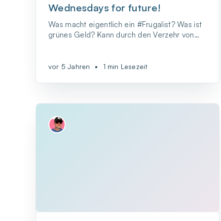
Wednesdays for future!
Was macht eigentlich ein #Frugalist? Was ist
grünes Geld? Kann durch den Verzehr von
Bio-Produkten der ökologische Fußabdruck
minimiert werden? Und was hat das Ganze
mit der ersten eigenen Wohnung zu tun?
vor 5 Jahren
•
1 min Lesezeit
Fragen über Fragen – Mit „W2 on Air“ klären
wir gerne auf!