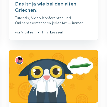
Das ist ja wie bei den alten
Griechen!
Tutorials, Video-Konferenzen und
Onlinepräsentationen jeder Art – immer
mehr Berufstätige müssen sich dafür rüsten,
vor 9 Jahren
•
1 min Lesezeit
auch online bei Reden und Vorträgen eine
gute Figur anzugeben und bei den
Zuhörerinnen und Zuhörern gut anzukommen.