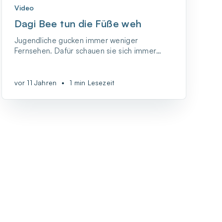
Video
Dagi Bee tun die Füße weh
Jugendliche gucken immer weniger
Fernsehen. Dafür schauen sie sich immer
häufiger YouTube-Videos und dergleichen an.
Die YouTuber sind also das neue Fernsehen,
vor allem für Jugendliche.
vor 11 Jahren
•
1 min Lesezeit