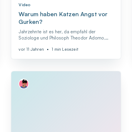
Video
Warum haben Katzen Angst vor
Gurken?
Jahrzehnte ist es her, da empfahl der
Soziologe und Philosoph Theodor Adorno,
man solle Kontaktanzeigen lesen, wenn man
vor 11 Jahren
•
1 min Lesezeit
wissen wolle, wie es um die Gesellschaft
bestellt ist.