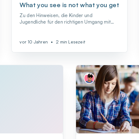
What you see is not what you get
Zu den Hinweisen, die Kinder und
Jugendliche für den richtigen Umgang mit
sozialen Medien erhalten, gehört auch immer
wieder die Warnung davor, dass auch
(potenzielle) Arbeitgeber sich ihre Profile
vor 10 Jahren
•
2 min Lesezeit
angucken können. Und das könnte je nach Art
der geposteten Inhalte dann durchaus
negative Auswirkun...