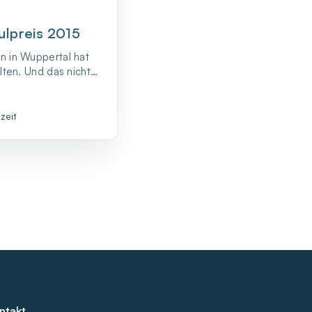
ulpreis 2015
 in Wuppertal hat
lten. Und das nicht
ben wurden die
e und das
ma.
zeit
ntakt