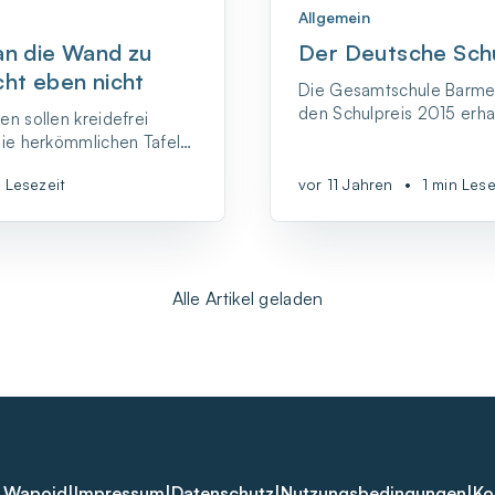
Allgemein
an die Wand zu
Der Deutsche Sch
cht eben nicht
Die Gesamtschule Barmen
den Schulpreis 2015 erha
n sollen kreidefrei
ohne Grund: Hervorgeho
die herkömmlichen Tafeln
innovativen Lernkonzept
 den Wänden und werden
beeindruckende Schulkli
n Lesezeit
vor 11 Jahren
•
1 min Lese
iteboards ersetzt.
Alle Artikel geladen
 Wapoid
|
Impressum
|
Datenschutz
|
Nutzungsbedingungen
|
Ko