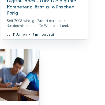
Digital-Index 2015: Die digitale
Kompetenz lässt zu wünschen
übrig
Seit 2013 wird, gefördert durch das
Bundesministerium für Wirtschaft und
Energie, jährlich von der Initiative D21 und
vor 11 Jahren
•
1 min Lesezeit
TNS Infratest der Digital-Index
herausgegeben. Die Studie soll es möglich
machen, den Digitalisierungsgrad
Deutschlands mit nur einer Zahl zu
beschreiben.