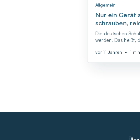
Allgemein
Nur ein Gerät 
schrauben, rei
Die deutschen Schule
werden. Das heißt, 
kommen runter von
vor 11 Jahren
•
1 mi
durch interaktive Wh
Über