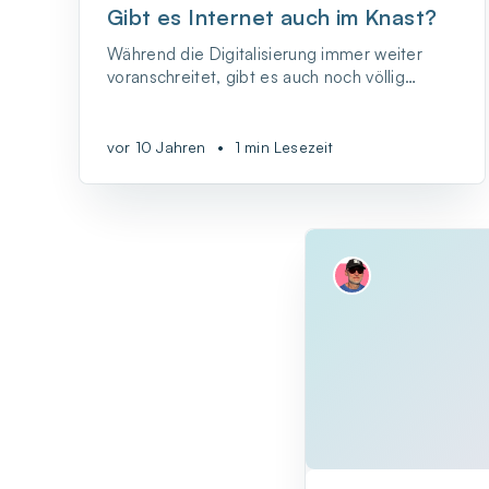
Gibt es Internet auch im Knast?
Während die Digitalisierung immer weiter
voranschreitet, gibt es auch noch völlig
analoge Orte auf der Welt – zum Beispiel
Gefängnisse. In Deutschland kann jedes
Bundesland selbst entscheiden, wie es den
vor 10 Jahren
•
1 min Lesezeit
Zugang zum Netz in Justizvollzugsanstalten
regeln will.