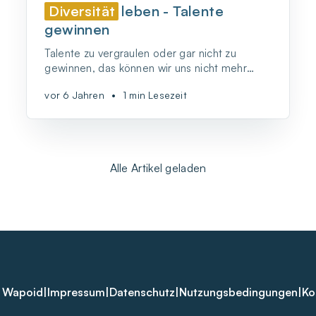
Diversität
leben - Talente
gewinnen
Talente zu vergraulen oder gar nicht zu
gewinnen, das können wir uns nicht mehr
leisten. Warum es wichtig ist, Vielfalt bei
vor 6 Jahren
•
1 min Lesezeit
jeder Entscheidung automatisch
mitzudenken.
Alle Artikel geladen
 Wapoid
|
Impressum
|
Datenschutz
|
Nutzungsbedingungen
|
Ko