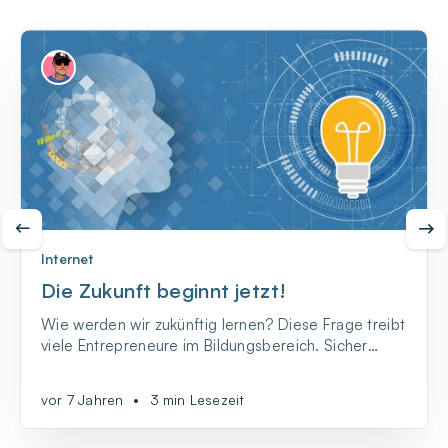
Internet
Die Zukunft beginnt jetzt!
Wie werden wir zukünftig lernen? Diese Frage treibt
viele Entrepreneure im Bildungsbereich. Sicher
scheint, dass Technologie dabei eine zentrale Rolle
spielt. Dies war natürlich auch ein zentrales Thema
vor 7 Jahren
•
3 min Lesezeit
auf dem EMEA Philanthropies Summit in Athen unter
dem Motto „Driving a Future of inclusive Gro...