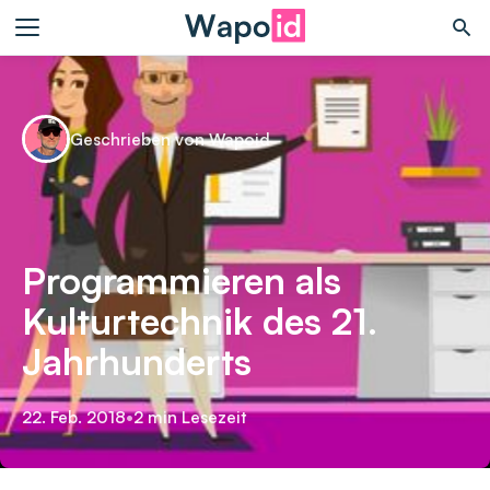
Geschrieben von Wapoid
Programmieren als
Kulturtechnik des 21.
Jahrhunderts
22. Feb. 2018
•
2 min Lesezeit