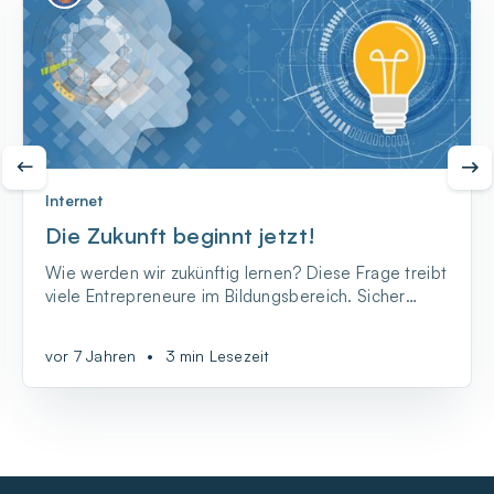
Internet
Die Zukunft beginnt jetzt!
Wie werden wir zukünftig lernen? Diese Frage treibt
viele Entrepreneure im Bildungsbereich. Sicher
scheint, dass Technologie dabei eine zentrale Rolle
spielt. Dies war natürlich auch ein zentrales Thema
vor 7 Jahren
•
3 min Lesezeit
auf dem EMEA Philanthropies Summit in Athen unter
dem Motto „Driving a Future of inclusive Gro...