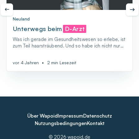
Neuland
Unterwegs beim
D-Arzt
Was ich gerade im Gesundheitswesen so erlebe, ist
zum Teil haarsträubend. Und so habe ich nicht nur
gefühlt zum 10. Mal handschriftlich einen
Anamnese-Bogen ausgefüllt.
vor 4 Jahren
•
2 min Lesezeit
Über Wapoid
Impressum
Datenschutz
Nutzungsbedingungen
Kontakt
© 2026 wapoid.de