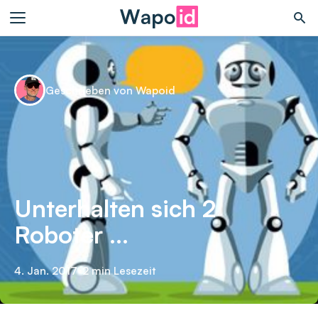
Geschrieben von Wapoid
Unterhalten sich 2
Roboter …
4. Jan. 2017
•
2 min Lesezeit