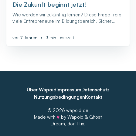
Die Zukunft beginnt jetzt!
Wie werden wir zukünftig lernen? Diese Frage treibt
viele Entrepreneure im Bildungsbereich. Sicher
scheint, dass Technologie dabei eine zentrale Rolle
spielt. Dies war natürlich auch ein zentrales Thema
vor 7 Jahren
•
3 min Lesezeit
auf dem EMEA Philanthropies Summit in Athen unter
dem Motto „Driving a Future of inclusive Gro...
Über Wapoid
Impressum
Datenschutz
Nutzungsbedingungen
Kontakt
© 2026 wapoid.de
Made with
♥
by Wapoid & Ghost
Dream, don't fix.