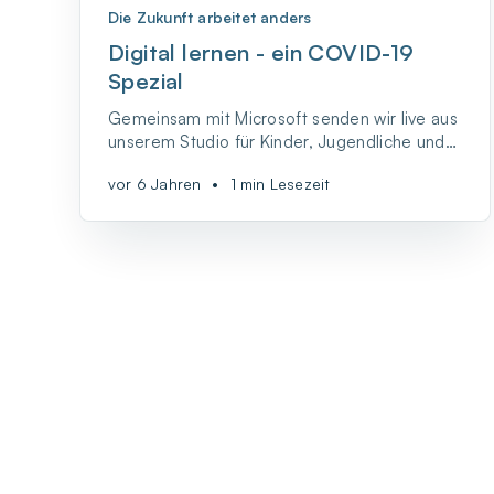
Die Zukunft arbeitet anders
Digital lernen - ein COVID-19
Spezial
Gemeinsam mit Microsoft senden wir live aus
unserem Studio für Kinder, Jugendliche und
Erwachsene. Es geht um Coding, KI und die
vor 6 Jahren
•
1 min Lesezeit
Zukunft der Bildung.