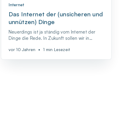
Internet
Das Internet der (unsicheren und
unnützen) Dinge
Neuerdings ist ja ständig vom Internet der
Dinge die Rede. In Zukunft sollen wir in
Smarthomes wohnen, in denen Kühlschrank,
vor 10 Jahren
•
1 min Lesezeit
Waschmaschine, Heizung usw. – alle
möglichen Dinge eben – selbstständig oder
wenigsten über das Smartphone
ferngesteuert clever agieren. Schaut man
einmal genauer hin, beko...