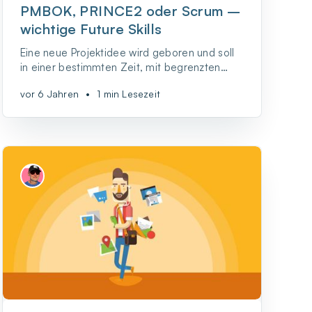
PMBOK, PRINCE2 oder Scrum –
wichtige Future Skills
Eine neue Projektidee wird geboren und soll
in einer bestimmten Zeit, mit begrenzten
Ressourcen umgesetzt werden. Was ist zu
vor 6 Jahren
•
1 min Lesezeit
tun und welche Rolle spielen
Projektmanager*innen?