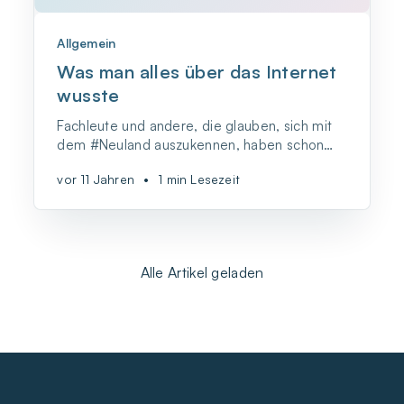
Allgemein
Was man alles über das Internet
wusste
Fachleute und andere, die glauben, sich mit
dem #Neuland auszukennen, haben schon
viele bemerkenswerte Weisheiten von sich
vor 11 Jahren
•
1 min Lesezeit
gegeben, wenn es um die Zukunft und die
Auswirkungen der Digitalisierung geht. Längst
nicht alle sind dabei so konsequent wie
Robert Metcalfe.
Alle Artikel geladen