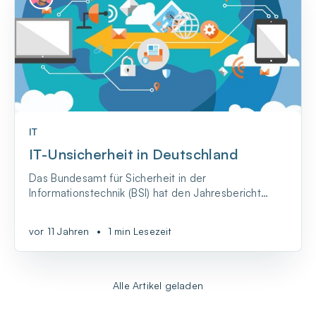
IT
IT-Unsicherheit in Deutschland
Das Bundesamt für Sicherheit in der
Informationstechnik (BSI) hat den Jahresbericht
2015 veröffentlicht. Darin wird die IT-
Sicherheitslage beschrieben und analysiert.
vor 11 Jahren
•
1 min Lesezeit
Wortreich wird erklärt, dass die Cyberattacken
immer professioneller werden, während wir alles
uns noch immer unzureichend vor sol...
Alle Artikel geladen