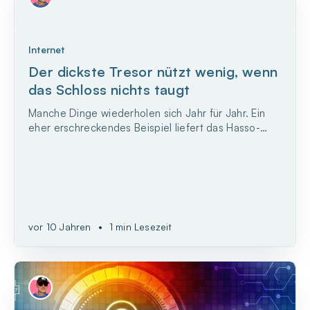
Internet
Der dickste Tresor nützt wenig, wenn
das Schloss nichts taugt
Manche Dinge wiederholen sich Jahr für Jahr. Ein
eher erschreckendes Beispiel liefert das Hasso-
Plattner-Institut für Softwaresystemtechnik, das
stets zum Jahresende eine Liste mit den
beliebtesten Passwörtern der Deutschen
veröffentlicht.
vor 10 Jahren
•
1 min Lesezeit