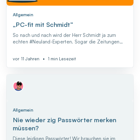
Allgemein
„PC-fit mit Schmidt“
So nach und nach wird der Herr Schmidt ja zum
echten #Neuland-Experten. Sogar die Zeitungen
haben das jetzt gemerkt. Im Berliner Kurier gab’s
letztens sogar eine ganze Reihe „PC-fit mit
vor 11 Jahren
•
1 min Lesezeit
Schmidt“. Da konnte Herr Schmidt ein bisschen was
von seiner Expertise zum Besten geben.
Allgemein
Nie wieder zig Passwörter merken
müssen?
Diese leidigen Passwörter! Wir brauchen sie im