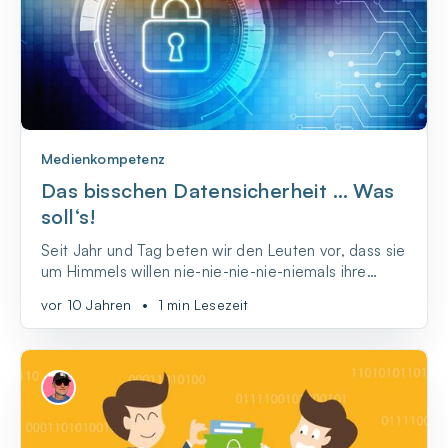
Medienkompetenz
Das bisschen Datensicherheit … Was
soll‘s!
Seit Jahr und Tag beten wir den Leuten vor, dass sie
um Himmels willen nie-nie-nie-nie-niemals ihre
Zugangsdaten zu sensiblen Diensten
vor 10 Jahren
•
1 min Lesezeit
irgendjemandem überlassen sollen. Schon gar nicht
irgendeinem Fremden oder einem Drittanbieter von
irgendwas.