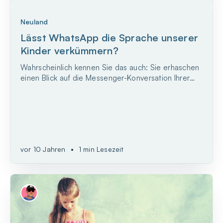
Neuland
Lässt WhatsApp die Sprache unserer
Kinder verkümmern?
Wahrscheinlich kennen Sie das auch: Sie erhaschen
einen Blick auf die Messenger-Konversation Ihrer
Kinder und gruseln sich ein bisschen, denn die
Nachrichten bestehen zu großen Teilen aus
unverständlichem Buchstaben-, Emoji- und
Abkürzungs-Wirrwarr. Die Kinder scheinen quasi
eine Geheimsprache zu...
vor 10 Jahren
•
1 min Lesezeit