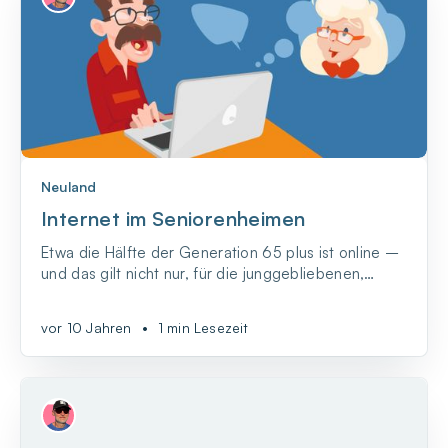
Neuland
Internet im Seniorenheimen
Etwa die Hälfte der Generation 65 plus ist online –
und das gilt nicht nur, für die junggebliebenen,
rüstigen Rentner, sondern eben auch für wirklich
alte und gebrechliche Menschen. Und gerade im
vor 10 Jahren
•
1 min Lesezeit
Alter ist das Internet ein wichtiges Instrument der
Selbstbestimmung, Unabhängigkeit und natürlich
fü...