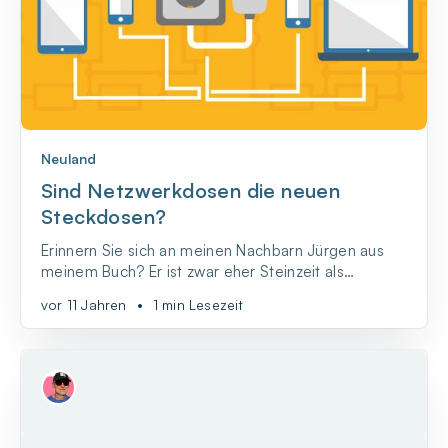
Neuland
Sind Netzwerkdosen die neuen
Steckdosen?
Erinnern Sie sich an meinen Nachbarn Jürgen aus
meinem Buch? Er ist zwar eher Steinzeit als
#Neuland, aber inzwischen ein wirklich guter
vor 11 Jahren
•
1 min Lesezeit
Freund. Und wenn es um Digitales geht, bin ich
immer noch sein erster Ansprechpartner. So auch
dieses Mal.