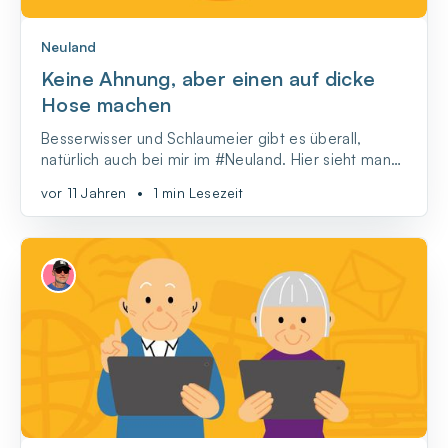
Neuland
Keine Ahnung, aber einen auf dicke
Hose machen
Besserwisser und Schlaumeier gibt es überall,
natürlich auch bei mir im #Neuland. Hier sieht man
sie sogar besonders oft, hab ich den Eindruck:
vor 11 Jahren
•
1 min Lesezeit
Zumindest lese ich hier eine ganze Menge
neunmalkluge Kommentare von Leuten, die
offenbar überhaupt keine Ahnung haben.