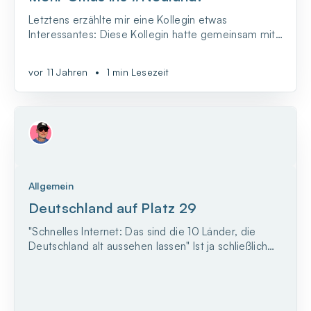
Letztens erzählte mir eine Kollegin etwas
Interessantes: Diese Kollegin hatte gemeinsam mit
ihrer Schwester beschlossen, ihrer Mutter – einer
Rentnerin Mitte sechzig – einen Tabletcomputer zu
vor 11 Jahren
•
1 min Lesezeit
schenken. Ziel dabei war vor allem, die Mutter an
die digitale Kommunikation zu gewöhnen, damit sie
späte...
Allgemein
Deutschland auf Platz 29
"Schnelles Internet: Das sind die 10 Länder, die
Deutschland alt aussehen lassen" Ist ja schließlich
auch #neuland https://t.co/