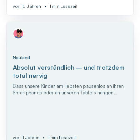
Nutzen es haben und welchen Schaden es anrichten
vor 10 Jahren
•
1 min Lesezeit
kann, nach praktisches Lösungen suchen oder doch
lieber das heilige Papierbuch lobpreisen, während...
Neuland
Absolut verständlich – und trotzdem
total nervig
Dass unsere Kinder am liebsten pausenlos an ihren
Smartphones oder an unseren Tablets hängen
würden, geht vielen Eltern (inklusive mir selbst) auf
die Nerven. Bildschirme scheinen eine geradezu
magische Anziehungskraft auf junge Menschen
auszuüben, gegen die offenbar kein Kraut
gewachsen ist. – D...
vor 11 Jahren
•
1 min Lesezeit