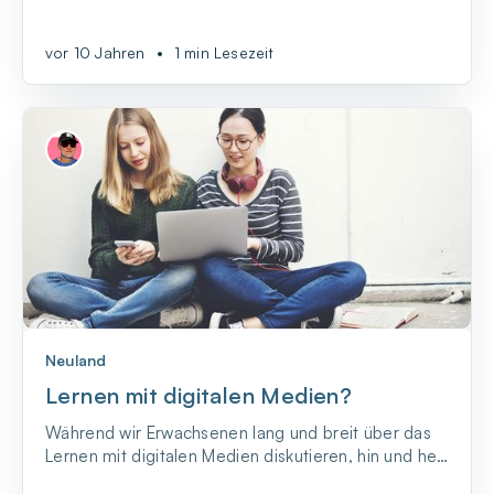
Problem zu mir. Seine Tochter ist nämlich gerade
auf Klassenfahrt, wo sie kein ordentliches Internet
vor 10 Jahren
•
1 min Lesezeit
hat, weshalb er den Auftrag bekommen hat, ihr
Onlinespiel weiterzuspielen, damit ihre Onlinewelt
sich wie...
Neuland
Lernen mit digitalen Medien?
Während wir Erwachsenen lang und breit über das
Lernen mit digitalen Medien diskutieren, hin und her
überlegen, ob das gut oder schlecht ist, welchen