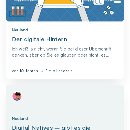
Neuland
Der digitale Hintern
Ich weiß ja nicht, woran Sie bei dieser Überschrift
denken, aber ob Sie es glauben oder nicht, es
handelt sich dabei um etwas Gutes. Denn die
Erfindung des Roboter-Hinterns löst gleich mehrere
vor 10 Jahren
•
1 min Lesezeit
Probleme auf einmal. Schließlich hilft diese
glorreiche Erfindung dabei, ärztliche
Untersuchungen an ode...
Neuland
Digital Natives – gibt es die