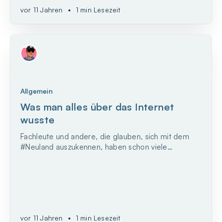
vor 11 Jahren
•
1 min Lesezeit
Allgemein
Was man alles über das Internet
wusste
Fachleute und andere, die glauben, sich mit dem
#Neuland auszukennen, haben schon viele
bemerkenswerte Weisheiten von sich gegeben,
wenn es um die Zukunft und die Auswirkungen der
Digitalisierung geht. Längst nicht alle sind dabei so
konsequent wie Robert Metcalfe.
vor 11 Jahren
•
1 min Lesezeit