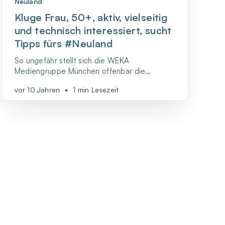
Neuland
Kluge Frau, 50+, aktiv, vielseitig
und technisch interessiert, sucht
Tipps fürs #Neuland
So ungefähr stellt sich die WEKA
Mediengruppe München offenbar die
Zielgruppe für ihr neues Printprodukt
vor 10 Jahren
•
1 min Lesezeit
„smartWoman“ vor.