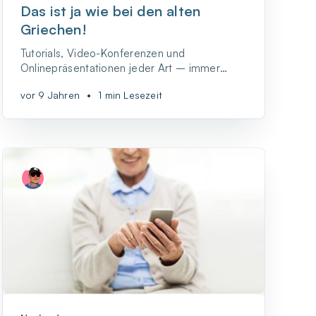
Das ist ja wie bei den alten
Griechen!
Tutorials, Video-Konferenzen und
Onlinepräsentationen jeder Art – immer
mehr Berufstätige müssen sich dafür rüsten,
vor 9 Jahren
•
1 min Lesezeit
auch online bei Reden und Vorträgen eine
gute Figur anzugeben und bei den
Zuhörerinnen und Zuhörern gut anzukommen.