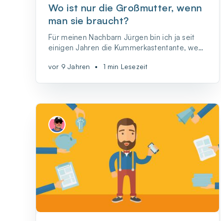
Wo ist nur die Großmutter, wenn
man sie braucht?
Für meinen Nachbarn Jürgen bin ich ja seit
einigen Jahren die Kummerkastentante, wenn
es ums #Neuland geht. Das ist in Ordnung so
vor 9 Jahren
•
1 min Lesezeit
und nicht selten auch ein bisschen amüsant.
So auch in diesem Fall.