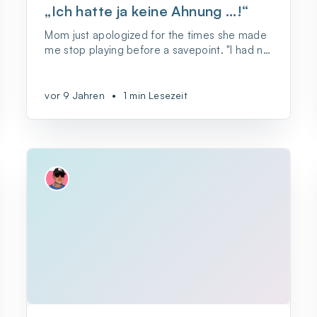
„Ich hatte ja keine Ahnung …!“
Mom just apologized for the times she made
me stop playing before a savepoint. "I had no
idea thats how it
vor 9 Jahren
•
1 min Lesezeit