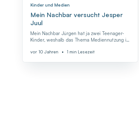
Kinder und Medien
Mein Nachbar versucht Jesper
Juul
Mein Nachbar Jürgen hat ja zwei Teenager-
Kinder, weshalb das Thema Mediennutzung in
der Familie natürlich ein Dauerbrenner ist. Er
vor 10 Jahren
•
1 min Lesezeit
ist immer auf der Suche nach guten Tipps,
wie sich der Medienkonsum bei den Kindern
steuern lässt, ohne dass es immer gleich
Stress und Streit gibt. Jetzt hat er gera...