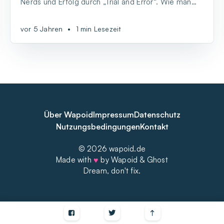
Nerds und Erfolg durch „Trial and Error“. Wie man
sich selbst bewegen muss, um etwas zu bewegen
– davon kann Mathias Thomas ein Liedchen singen.
vor 5 Jahren
•
1 min Lesezeit
Über Wapoid
Impressum
Datenschutz
Nutzungsbedingungen
Kontakt
© 2026 wapoid.de
Made with
♥
by Wapoid & Ghost
Dream, don't fix.