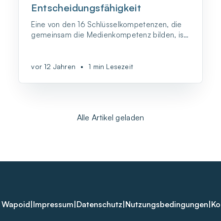
Entscheidungsfähigkeit
Eine von den 16 Schlüsselkompetenzen, die
gemeinsam die Medienkompetenz bilden, ist
die Entscheidungsfähigkeit. Entscheidungen
prägen unser gesamtes Leben, in der
analogen genauso
vor 12 Jahren
•
1 min Lesezeit
Alle Artikel geladen
 Wapoid
|
Impressum
|
Datenschutz
|
Nutzungsbedingungen
|
Ko