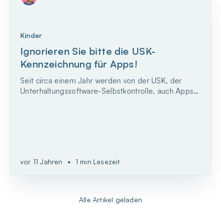
Kinder
Ignorieren Sie bitte die USK-
Kennzeichnung für Apps!
Seit circa einem Jahr werden von der USK, der
Unterhaltungssoftware-Selbstkontrolle, auch Apps
mit einer Alterskennzeichnung versehen. So kann
man zum Beispiel im Playstore von Google sehen,
dass WhatsApp und die Google-App jetzt mit der
Angabe „USK ab 0 Jahren“ gekennzeichnet sind,
die Facebook-...
vor 11 Jahren
•
1 min Lesezeit
Alle Artikel geladen