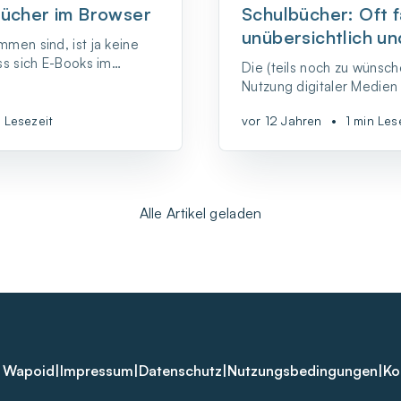
bücher im Browser
Schulbücher: Oft f
unübersichtlich un
men sind, ist ja keine
ss sich E-Books im
Die (teils noch zu wünsch
urchsetzen werden, wird
Nutzung digitaler Medien a
noch ein bisschen
aller Munde. Dabei wird 
n Lesezeit
vor 12 Jahren
•
1 min Les
eindeutig für das #Neulan
vergessen. Ich kenne nä
Schulbücher, die vor alle
teuer, unübersichtlich, di
Alle Artikel geladen
 Wapoid
|
Impressum
|
Datenschutz
|
Nutzungsbedingungen
|
Ko