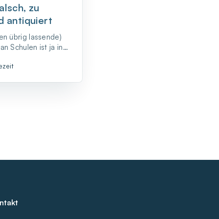
alsch, zu
d antiquiert
en übrig lassende)
n Schulen ist ja in
ein Argument, das
ezeit
d spricht, total
mlich jede Menge
m Folgendes sind:
daktisch schwa...
ntakt