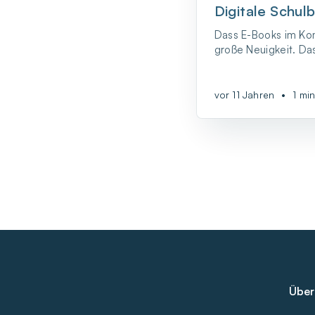
Digitale Schul
Dass E-Books im Kom
große Neuigkeit. Da
Schulbuchbereich d
aber wohl trotzdem 
dauern.
vor 11 Jahren
•
1 mi
Über