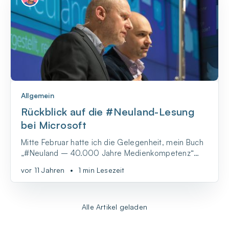
Allgemein
Rückblick auf die #Neuland-Lesung
bei Microsoft
Mitte Februar hatte ich die Gelegenheit, mein Buch
„#Neuland – 40.000 Jahre Medienkompetenz“
der Öffentlichkeit im Rahmen einer Lesung zu
vor 11 Jahren
•
1 min Lesezeit
präsentieren. Die Lesung fand im – zu meiner
Freude – voll besetzten Atrium von Microsoft Berlin
statt und war eingebettet in einem Thementag der
Initiative „I...
Alle Artikel geladen