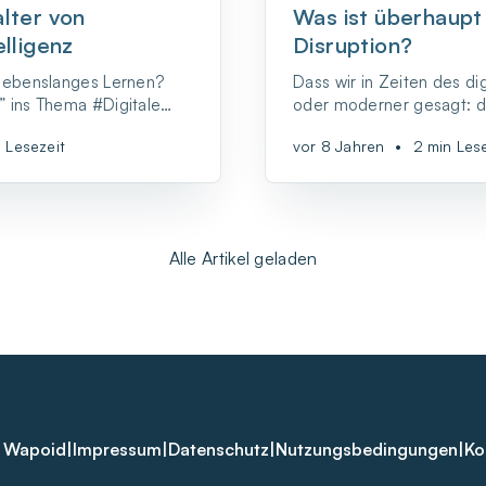
alter von
Was ist überhaupt 
elligenz
Disruption?
 lebenslanges Lernen?
Dass wir in Zeiten des d
 ins Thema #Digitale
oder moderner gesagt: de
mpetenzen benötigen wir
Transformation – leben, 
 Lesezeit
vor 8 Jahren
•
2 min Les
? Wieviel #KI kann Bildung
keine Neuigkeit mehr. Imm
agen, denen ich
jedoch auch der Begriff d
den Teilnehmenden an
Disruption.
hops in den letzten
Alle Artikel geladen
 Wapoid
|
Impressum
|
Datenschutz
|
Nutzungsbedingungen
|
Ko