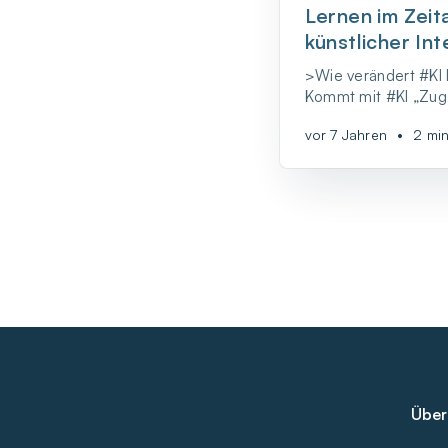
Lernen im Zeit
künstlicher Int
>Wie verändert #KI
Kommt mit #KI „Zug”
Bildung? Welche Ko
vor 7 Jahren
•
2 min
im Zeitalter von #KI
vertragen? Viele Fr
gemeinsam mit all 
Vorträgen und Works
Monaten nachgeg...
Über