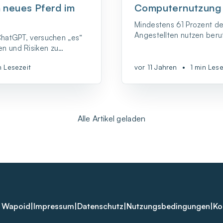
n neues Pferd im
Computernutzung 
Mindestens 61 Prozent d
Angestellten nutzen beruf
 ChatGPT, versuchen „es“
Computer. Das, was wir un
n und Risiken zu
Kompetenzen verstehen, w
ir einfach gemeinsam an.
erfolgreichen beruflich
n Lesezeit
vor 11 Jahren
•
1 min Lese
wichtiger.
Alle Artikel geladen
 Wapoid
|
Impressum
|
Datenschutz
|
Nutzungsbedingungen
|
Ko