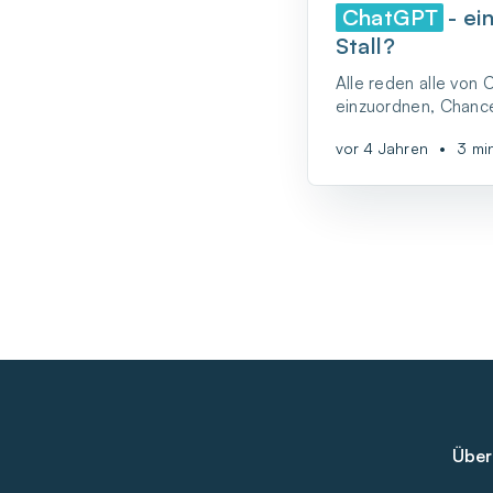
ChatGPT
- ei
Stall?
Alle reden alle von
einzuordnen, Chance
benennen. Fangen w
vor 4 Jahren
•
3 mi
Über