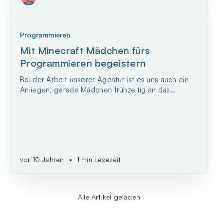
Programmieren
Mit Minecraft Mädchen fürs
Programmieren begeistern
Bei der Arbeit unserer Agentur ist es uns auch ein
Anliegen, gerade Mädchen frühzeitig an das
Programmieren heranzuführen. Möglichst schon in
einem Alter, in dem die Jungs-Mädchen-Stereotype
noch nicht so stark wirken. Denn solange Mädchen
nicht glauben, dass Computer und Programmieren
eher was f...
vor 10 Jahren
•
1 min Lesezeit
Alle Artikel geladen