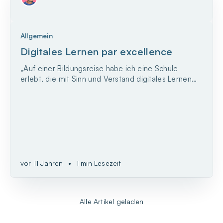
Allgemein
Digitales Lernen par excellence
„Auf einer Bildungsreise habe ich eine Schule
erlebt, die mit Sinn und Verstand digitales Lernen
integriert: das Sydney Centre for Innovation in
Learning, kurz SCIL. Durch ein umfassendes
Lernprogramm und Methoden, die Kinder
motivieren anstatt zu frustrieren, schafft diese
Schule eine Atmosphäre...
vor 11 Jahren
•
1 min Lesezeit
Alle Artikel geladen