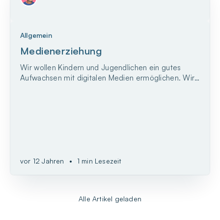
Allgemein
Medienerziehung
Wir wollen Kindern und Jugendlichen ein gutes
Aufwachsen mit digitalen Medien ermöglichen. Wir
unterstützen die Medienerziehung in Familien mit
Informationen und Beratung, mit der Förderung von
altersgerechten Medienumgebungen und mit der
Entwicklung und Umsetzung eines kohärenten und
zeitgemäßen...
vor 12 Jahren
•
1 min Lesezeit
Alle Artikel geladen