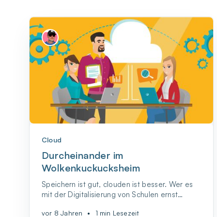
Cloud
Durcheinander im
Wolkenkuckucksheim
Speichern ist gut, clouden ist besser. Wer es
mit der Digitalisierung von Schulen ernst
meint, kommt um die Cloud nicht herum. Die
vor 8 Jahren
•
1 min Lesezeit
Möglichkeit, Dokumente zu speichern und