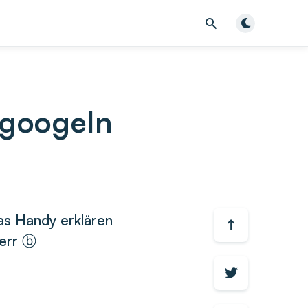
Dunklen Modu
 googeln
as Handy erklären
Herr ⓑ