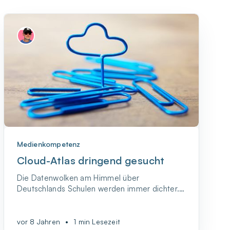
Medienkompetenz
Cloud-Atlas dringend gesucht
Die Datenwolken am Himmel über
Deutschlands Schulen werden immer dichter.
Sogenannte Schul-Clouds sollen bei der
Digitalisierung der Schulen das leisten, was wir
vom Cloud Computing bei der Digitalisierung
vor 8 Jahren
•
1 min Lesezeit