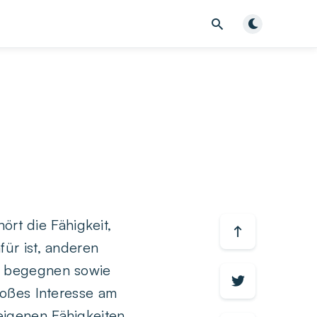
Dunklen Modu
ört die Fähigkeit,
ür ist, anderen
u begegnen sowie
roßes Interesse am
igenen Fähigkeiten