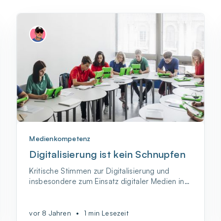
Medienkompetenz
Digitalisierung ist kein Schnupfen
Kritische Stimmen zur Digitalisierung und
insbesondere zum Einsatz digitaler Medien in
Schulen gibt es bekanntlich reichlich. Und in
der Tat ist so manche Kritik durchaus
konstruktiv. Oft fällt sie jedoch polemisch aus.
vor 8 Jahren
•
1 min Lesezeit