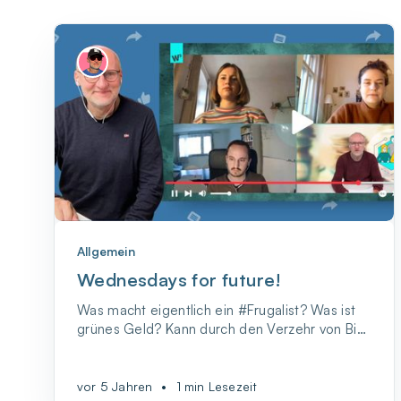
Allgemein
Wednesdays for future!
Was macht eigentlich ein #Frugalist? Was ist
grünes Geld? Kann durch den Verzehr von Bio-
Produkten der ökologische Fußabdruck
minimiert werden? Und was hat das Ganze mit
der ersten eigenen Wohnung zu tun? Fragen
vor 5 Jahren
•
1 min Lesezeit